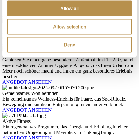
Sommerurlaub und profitieren Sie von Vorzugspreisen für Ihren
Allow all
nächsten Aufenthalt.
ANGEBOT ANSEHEN
Vorauszahlen & sparen
Allow selection
Frühbucherrabatte für alle, die ihren ruhigen Urlaub auf Korfu
schon im Voraus planen.
ANGEBOT ANSEHEN
Deny
Zimmer-Upgrade
Genießen Sie einen ganz besonderen Aufenthalt im Ella Alkyna mit
einem exklusiven Zimmer-Upgrade-Angebot, das Ihren Urlaub am
Meer noch schöner macht und Ihnen ein ganz besonderes Erlebnis
beschert.
ANGEBOT ANSEHEN
Gemeinsames Wohlbefinden
Ein gemeinsames Wellness-Erlebnis für Paare, das Spa-Rituale,
Bewegung und sinnliche Entspannung miteinander verbindet.
ANGEBOT ANSEHEN
Aktive Fitness
Ein regeneratives Programm, das Energie und Erholung in einer
natürlichen Umgebung mit Meerblick in Einklang bringt.
ANGEBOT ANSEHEN