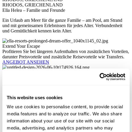
RHODOS, GRIECHENLAND
Ella Helea – Familie und Freunde
Ein Urlaub am Meer für die ganze Familie – am Pool, am Strand
und mit gemeinsamen Erlebnissen für jedes Alter. Verbundenheit
und Gemütlichkeit kennen kein Alter.
Extend Your Escape
Profitieren Sie bei längeren Aufenthalten von zusätzlichen Vorteilen,
darunter Preisvorteile und zusätzliche Reisevorteile wie Transfers.
ANGEBOT ANSEHEN
Last Minute Angebot
Sichern Sie sich Ihren Platz an der Sonne im Ella Helea und
profitieren Sie von exklusiven Preisvorteilen mit unserem Last-
Minute-Angebot.
ANGEBOT ANSEHEN
This website uses cookies
Vorauszahlen & sparen
We use cookies to personalise content, to provide social
Planen Sie im Voraus und sichern Sie sich exklusive Rabatte für
media features and to analyze our traffic. We also share
Ihren Familienurlaub am Meer.
ANGEBOT ANSEHEN
information about your use of our site with our social
media, advertising, and analytics partners who may
Gemeinsames Wohlbefinden