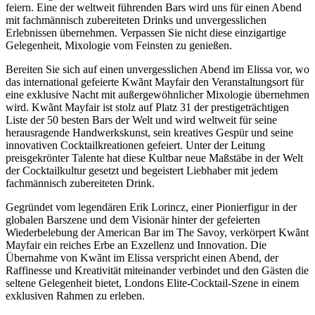
feiern. Eine der weltweit führenden Bars wird uns für einen Abend
mit fachmännisch zubereiteten Drinks und unvergesslichen
Erlebnissen übernehmen. Verpassen Sie nicht diese einzigartige
Gelegenheit, Mixologie vom Feinsten zu genießen.
Bereiten Sie sich auf einen unvergesslichen Abend im Elissa vor, wo
das international gefeierte Kwãnt Mayfair den Veranstaltungsort für
eine exklusive Nacht mit außergewöhnlicher Mixologie übernehmen
wird. Kwãnt Mayfair ist stolz auf Platz 31 der prestigeträchtigen
Liste der 50 besten Bars der Welt und wird weltweit für seine
herausragende Handwerkskunst, sein kreatives Gespür und seine
innovativen Cocktailkreationen gefeiert. Unter der Leitung
preisgekrönter Talente hat diese Kultbar neue Maßstäbe in der Welt
der Cocktailkultur gesetzt und begeistert Liebhaber mit jedem
fachmännisch zubereiteten Drink.
Gegründet vom legendären Erik Lorincz, einer Pionierfigur in der
globalen Barszene und dem Visionär hinter der gefeierten
Wiederbelebung der American Bar im The Savoy, verkörpert Kwãnt
Mayfair ein reiches Erbe an Exzellenz und Innovation. Die
Übernahme von Kwãnt im Elissa verspricht einen Abend, der
Raffinesse und Kreativität miteinander verbindet und den Gästen die
seltene Gelegenheit bietet, Londons Elite-Cocktail-Szene in einem
exklusiven Rahmen zu erleben.