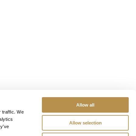
Allow all
 traffic. We
alytics
Allow selection
ey’ve