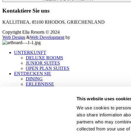
Kontaktiere Sie uns
KALLITHEA, 85100 RHODOS, GRIECHENLAND
Copyright Ella Resorts © 2024
Web Design
&
Web Development
by
UNTERKUNFT
DELUXE ROOMS
JUNIOR SUITES
OPEN PLAN SUITES
ENTDECKEN SIE
DINING
ERLEBNISSE
ROÉE WELLNESS
VERANSTALTUNGEN
This website uses cookie
ANGEBOTE
ÜBER ELLA RESORTS
We use cookies to personal
PHILOSOPHIE
also share information abou
RESORTS
REISEZIELE
partners who may combine i
ANGEBOTE
collected from your use of 